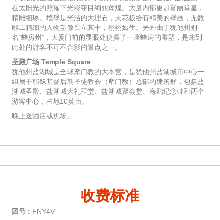
在太阳光的照耀下光彩夺目绚丽辉煌。大厦内部更加富丽堂皇，
精雕细琢。墙壁是光洁的大理石，天花板绘有精美的壁画，无数
雕工精细的人物塑像伫立其中，栩栩如生。另外由于犹他州别
名“蜂房州”，大厦门前的显眼处便摆了一座蜂房的雕塑，是来到
此处的游客不可不合影的景点之一。
圣殿广场 Temple Square
犹他州盐湖城是全球摩门教的大本营，是犹他州盐湖城市中心一
组属于耶稣基督后期圣徒教会（摩门教）总部的建筑群，包括盐
湖城圣殿、盐湖城大礼拜堂、盐湖城聚会堂、海鸥纪念碑和两个
游客中心，占地10英亩。
晚上送酒店或机场。
收费标准
团号：
FNY4V