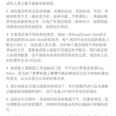
成年人或儿童不能参加旅游团。
2. 请在预定时务必提供准确、完整的信息，包括姓名、性别、有
效的联系方式（最好是手机，如有问题，方便通知）、准确的航
班信息或参团地点等，以免产生预定错误，影响出行。如因您提
供错误信息而造成损失，由您自行承担。
3. 北美酒店有不同的房间类型，例如一张King/Queen Size的大
床房或两张Double Size的双床房。每个房间可合法住宿的最多人
数在2 到4 人，包括成人和儿童。另外每个酒店都有不同的收取
押金的方式，需要参团客人根据不同规定给予配合。我们保证客
人的用房数量，但不保障具体房间类型和所处位置。酒店的入住
时间通常在15:00以后。
4. 参团客人需跟团上导游购买门票，不可自行带票或使用City
Pass。景点的门票费和团上餐费可能会根据景点官方的临时通知
而变动，以当日景点公布的价格为准。
5. 我们有权在方便出团操作的情况下，对行程顺序进行适当调整
以确保旅游团顺利进行，但不会减少行程中应包含的项目。
6. 实际出行过程中，导游或司机有权根据天气、交通等情况，适
当调整景点的游览顺序、停留时间或集合时间以确保行程顺利进
行。