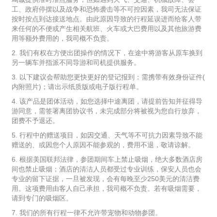
工、政府停摆以及战争和恐怖袭击等不可控因素，我司无法保证
按时按点到达接送地点。由此原因导致的行程延误进而给客人带
来任何的不便或产生相关航班、火车或大巴费用以及其他旅游费
用等额外费用的，我司概不负责。
2. 我们有权在方便出团操作的情况下，在途中将游客从原车换到
另一辆车并指派不同导游和司机提供服务。
3. 以下建议会帮助您更快更好的登记报到：需携带有效身份证件(
内附照片)；请出示纸质版或电子版行程单。
4. 该产品是团体活动，如您选择中途离团，请提前告知并征得导
游同意，需签署离团协议书，未完成部分将被视为您自行放弃，
团费不予退还。
5. 行程中的赠送项目，如因交通、天气等不可抗力因素导致不能
赠送的、或因您个人原因不能参观的，费用不退，敬请谅解。
6. 根据美国联邦法律，参团期间车上禁止吸烟，绝大多数酒店房
间也禁止吸烟；酒店的清洁人员都受过专业训练，保安人员也会
专业的留下证据，一旦被发现，会有每晚至少250美元的清洁费
用。这项费用由客人自己承担，我司概不负责。若有吸烟需要，
请到专门的吸烟区。
7. 我们的所有行程一律不允许带宠物和动物参团。