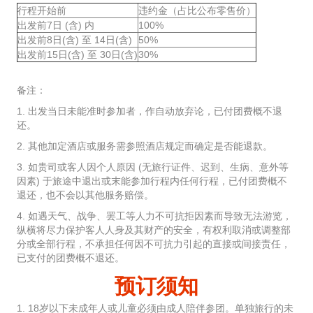
行程开始前
违约金（占比公布零售价）
出发前7日 (含) 内
100%
出发前8日(含) 至 14日(含)
50%
出发前15日(含) 至 30日(含)
30%
备注：
1. 出发当日未能准时参加者，作自动放弃论，已付团费概不退
还。
2. 其他加定酒店或服务需参照酒店规定而确定是否能退款。
3. 如贵司或客人因个人原因 (无旅行证件、迟到、生病、意外等
因素) 于旅途中退出或末能参加行程内任何行程，已付团费概不
退还，也不会以其他服务赔偿。
4. 如遇天气、战争、罢工等人力不可抗拒因素而导致无法游览，
纵横将尽力保护客人人身及其财产的安全，有权利取消或调整部
分或全部行程，不承担任何因不可抗力引起的直接或间接责任，
已支付的团费概不退还。
预订须知
1. 18岁以下未成年人或儿童必须由成人陪伴参团。单独旅行的未