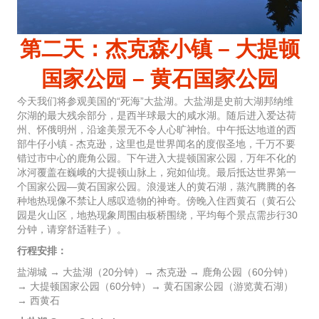
第二天：杰克森小镇 – 大提顿
国家公园 – 黄石国家公园
今天我们将参观美国的“死海”大盐湖。大盐湖是史前大湖邦纳维
尔湖的最大残余部分，是西半球最大的咸水湖。随后进入爱达荷
州、怀俄明州，沿途美景无不令人心旷神怡。中午抵达地道的西
部牛仔小镇 - 杰克逊，这里也是世界闻名的度假圣地，千万不要
错过市中心的鹿角公园。下午进入大提顿国家公园，万年不化的
冰河覆盖在巍峨的大提顿山脉上，宛如仙境。最后抵达世界第一
个国家公园—黄石国家公园。浪漫迷人的黄石湖，蒸汽腾腾的各
种地热现像不禁让人感叹造物的神奇。傍晚入住西黄石（黄石公
园是火山区，地热现象周围由板桥围绕，平均每个景点需步行30
分钟，请穿舒适鞋子）。
行程安排：
盐湖城 → 大盐湖（20分钟）→ 杰克逊 → 鹿角公园（60分钟）
→ 大提顿国家公园（60分钟）→ 黄石国家公园（游览黄石湖）
→ 西黄石