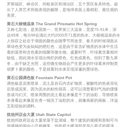
罗斯福区、峡谷区、间歇泉区和湖泊区，五个景区各具特色。超
出了人类艺术所能表现的极限，是地球表面上最精彩、最壮观的
美景。
黄石大棱镜温泉 The Grand Prismatic Hot Spring
又称七彩池，是美国第一、世界第三大温泉，宽度75-91米，深
达49米，每分钟会涌出大约2000升71度的热水。大棱镜温泉的令
人惊叹之处在于湖面的颜色会随季节而改变。春天的时候湖面从
翠绿色变为金灿灿的橙红色，这是由于富含矿物质的水体中生活
着的藻类和含色素的细菌等微生物。盛夏时节，叶绿素含量相对
较低，因此湖水呈现出绚烂的橙色、红色或黄色。但到了数九寒
冬，由于缺乏光照，这些微生物就会产生更多的叶绿素来抑制类
胡萝卜素的颜色，于是就看到水体呈现深邃的墨绿色。
黄石公园调色板 Fountain Paint Pot
调色板是泥浆喷泉，泥土及岩石内含矿物质，被酸性的热泉溶化
后形成泥浆。因为泥水的粘性很高，还可以清楚看到气泡的缓慢
形成与幻灭。喷泉周围的泥土看起来像是干了的油彩，导致喷泉
本身看起来像是在煮一锅洗了油彩的水，就像画家的画板，洋溢
五彩缤纷的调料。
犹他州议会大厦 Utah State Capitol
犹他州政府议会大厦坐落于盐湖城，整个建筑的规模和形制可与
华盛顿的国会山庄相媲美。州政府大楼顶部是拜占庭式的圆顶，