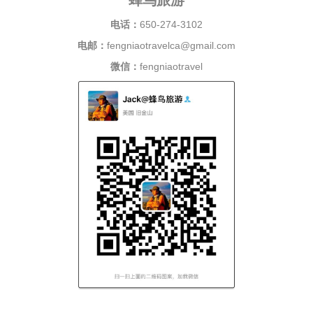
电话：
650-274-3102
电邮：
fengniaotravelca@gmail.com
微信：
fengniaotravel