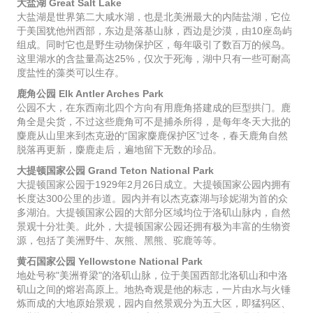
大盐湖 Great Salt Lake
大盐湖是世界第二大咸水湖，也是北美洲最大的内陆盐湖，它位
于美国犹他州西部，东边是落基山脉，西边是沙漠，由10座岛屿
组成。同时它也是野生动物保护区，每年吸引了数百万的候鸟。
这里湖水的含盐量高达25%，仅次于死海，湖中只有一些可耐高
度盐性的藻类可以生存。
鹿角公园 Elk Antler Arches Park
公园不大，在东西南北四个方向有用鹿角搭建成的巨型拱门。鹿
角全是尖货，不过这些鹿角可不是捕杀所得，是每年冬天大批的
麋鹿从山里来到杰克逊的“国家麋鹿保护区”过冬，春天鹿角自然
脱落再更新，麋鹿走后，遍地留下无数的珍品。
大提顿国家公园 Grand Teton National Park
大提顿国家公园于1929年2月26日成立。大提顿国家公园内拥有
长度达300公里的步道。园内并有以杰克森湖与珍妮湖为首的众
多湖泊。大提顿国家公园的大部分区域均位于洛矶山脉内，自然
景观十分壮美。此外，大提顿国家公园还拥有极为丰富的生物资
源，包括了美洲野牛、灰熊、黑熊、驼鹿等等。
黄石国家公园 Yellowstone National Park
地处号称"美洲脊梁"的洛矶山脉，位于美国西部北洛矶山和中洛
矶山之间的熔岩高原上。地热奇观是他的标志，一片由水与火锤
炼而成的大地原始景观，园内自然景观分为五大区，即猛犸区、