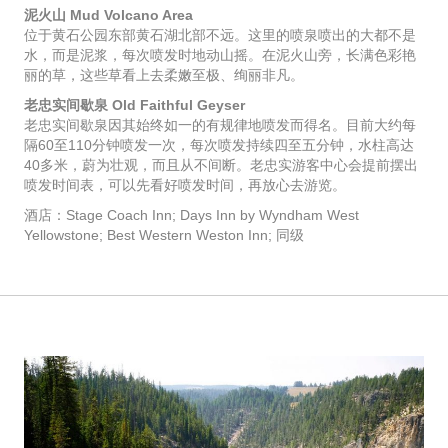
泥火山 Mud Volcano Area
位于黄石公园东部黄石湖北部不远。这里的喷泉喷出的大都不是
水，而是泥浆，每次喷发时地动山摇。在泥火山旁，长满色彩艳
丽的草，这些草看上去柔嫩至极、绚丽非凡。
老忠实间歇泉 Old Faithful Geyser
老忠实间歇泉因其始终如一的有规律地喷发而得名。目前大约每
隔60至110分钟喷发一次，每次喷发持续四至五分钟，水柱高达
40多米，蔚为壮观，而且从不间断。老忠实游客中心会提前摆出
喷发时间表，可以先看好喷发时间，再放心去游览。
酒店：Stage Coach Inn; Days Inn by Wyndham West
Yellowstone; Best Western Weston Inn; 同级