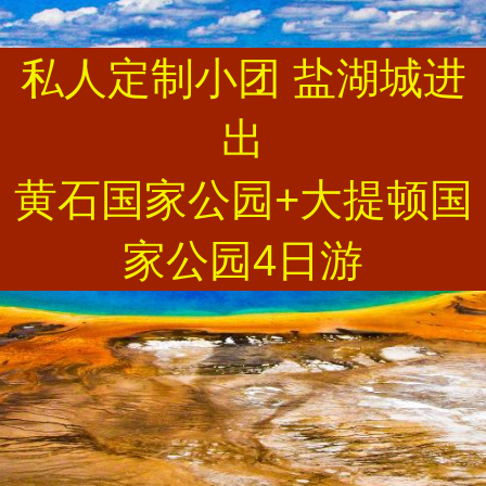
私人定制小团 盐湖城进
出
黄石国家公园+大提顿国
家公园4日游