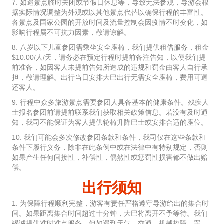
7. 如遇景点临时关闭或节假日休息等，导致无法参观，导游会根
据实际情况调整为外观或以其他景点代替以确保行程的丰富性。
各景点及国家公园的开放时间及流量控制会因疫情不时变化，如
影响行程属不可抗力因素，敬请谅解。
8. 八岁以下儿童参团需乘坐安全座椅，我们提供租借服务，租金
$10.00/人/天，请务必在预定行程时提前备注告知，以便我们提
前准备，如因客人未提前告知所造成的违规和罚金由客人自行承
担，敬请理解。出行当日安排大巴出行无需安全座椅，费用可退
还客人。
9. 行程中众多旅游景点需要参团人具备基本的健康条件。残疾人
士报名参团前请提前联系我们获取相关政策信息。若没有及时通
知，我司不能保证为客人提供轮椅升降巴士或安排合适的座位。
10. 我们可能会多次修改参团条款和条件，我司仅在这些条款和
条件下履行义务，除非在此条例中或在法律中有特别规定，否则
如果产生任何间接性，补偿性，偶然性或惩罚性损害都不做出赔
偿。
出行须知
1. 为保障行程顺利完整，游客有责任严格遵守导游给出的集合时
间。如果距离集合时间超过十分钟，大巴将离开不予等待。我们
竭诚提供准时准点服务，但如遇到天气、交通、机械故障、罢