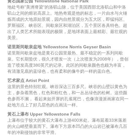
黄石国家公园 Yellowstone National Park
地处号称"美洲脊梁"的洛矶山脉，位于美国西部北洛矶山和中洛
矶山之间的熔岩高原上。地热奇观是他的标志，一片由水与火锤
炼而成的大地原始景观，园内自然景观分为五大区，即猛犸区、
罗斯福区、峡谷区、间歇泉区和湖泊区，五个景区各具特色。超
出了人类艺术所能表现的极限，是地球表面上最精彩、最壮观的
美景。
诺里斯间歇泉盆地 Yellowstone Norris Geyser Basin
诺里斯间歇泉盆地是黄石公园里最热、最不稳定的一系列间歇
泉。它长期蛰伏，很久才喷发一次（上次喷发为2008年），曾创
造了喷发高度380英尺的记录。此区的间歇泉颜色也颇为丰富，
有清澈见底的蓝绿色，也有柔和的像牛奶一样的蓝白色。
艺术家点 Artist Point
这里的景色特别壮观。峡谷深达三百多尺。峡谷的山壁以黄色为
主，参杂着黑色，红色和粉红色，和一丛丛绿色的松树。这些颜
色参而不溷， 看起来如开屏的孔雀尾巴，也像浪漫派画家在同一
处地方点上了好几层色的点画法一样。
黃石上瀑布 Upper Yellowstone Falls
上瀑布位于较大的黄石大瀑布上游400米处。瀑布延着33米落差
的火山峭壁垂直而下。瀑布下方原本凹凸的火山岩已被瀑布几百
年的冲刷侵蚀的非常平滑。