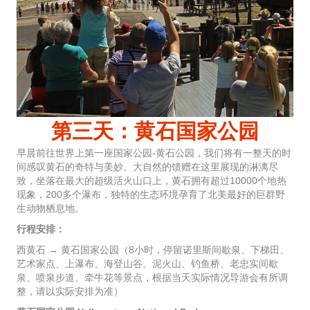
第三天：黄石国家公园
早晨前往世界上第一座国家公园-黄石公园，我们将有一整天的时
间感叹黄石的奇特与美妙。大自然的馈赠在这里展现的淋漓尽
致，坐落在最大的超级活火山口上，黄石拥有超过10000个地热
现象，200多个瀑布，独特的生态环境孕育了北美最好的巨群野
生动物栖息地。
行程安排：
西黄石 → 黄石国家公园（8小时，停留诺里斯间歇泉、下梯田、
艺术家点、上瀑布、海登山谷、泥火山、钓鱼桥、老忠实间歇
泉、喷泉步道、牵牛花等景点，根据当天实际情况导游会有所调
整，请以实际安排为准）