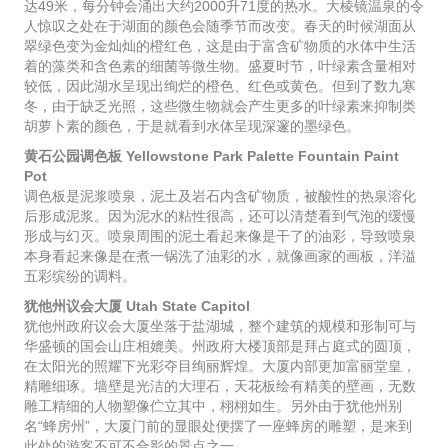
达49米，每分钟会涌出大约2000升71度的热水。大棱镜温泉的令
人惊叹之处在于湖面的颜色会随季节而改变。春天的时候湖面从
翠绿色变为金灿灿的橙红色，这是由于富含矿物质的水体中生活
着的藻类和含色素的细菌等微生物。盛夏时节，叶绿素含量相对
较低，因此湖水呈现出绚烂的橙色、红色或黄色。但到了数九寒
冬，由于缺乏光照，这些微生物就会产生更多的叶绿素来抑制类
胡萝卜素的颜色，于是就看到水体呈现深邃的墨绿色。
黄石公园调色板 Yellowstone Park Palette Fountain Paint
Pot
调色板是泥浆喷泉，泥土及岩石内含矿物质，被酸性的热泉溶化
后形成泥浆。因为泥水的粘性很高，还可以清楚看到气泡的缓慢
形成与幻灭。喷泉周围的泥土看起来像是干了的油彩，导致喷泉
本身看起来像是在煮一锅洗了油彩的水，就像画家的画板，洋溢
五彩缤纷的调料。
犹他州议会大厦 Utah State Capitol
犹他州政府议会大厦坐落于盐湖城，整个建筑的规模和形制可与
华盛顿的国会山庄相媲美。州政府大楼顶部是拜占庭式的圆顶，
在太阳光的照耀下光彩夺目绚丽辉煌。大厦内部更加富丽堂皇，
精雕细琢。墙壁是光洁的大理石，天花板绘有精美的壁画，无数
雕工精细的人物塑像伫立其中，栩栩如生。另外由于犹他州别
名“蜂房州”，大厦门前的显眼处便摆了一座蜂房的雕塑，是来到
此处的游客不可不合影的景点之一。