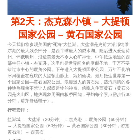
第2天：杰克森小镇 – 大提顿
国家公园 – 黄石国家公园
今天我们将参观美国的“死海”大盐湖。大盐湖是史前大湖邦纳维
尔湖的最大残余部分，是西半球最大的咸水湖。随后进入爱达荷
州、怀俄明州，沿途美景无不令人心旷神怡。中午抵达地道的西
部牛仔小镇 - 杰克逊，这里也是世界闻名的度假圣地，千万不要
错过市中心的鹿角公园。下午进入大提顿国家公园，万年不化的
冰河覆盖在巍峨的大提顿山脉上，宛如仙境。最后抵达世界第一
个国家公园—黄石国家公园。浪漫迷人的黄石湖，蒸汽腾腾的各
种地热现像不禁让人感叹造物的神奇。傍晚入住西黄石（黄石公
园是火山区，地热现象周围由板桥围绕，平均每个景点需步行30
分钟，请穿舒适鞋子）。
行程安排：
盐湖城 → 大盐湖（20分钟）→ 杰克逊 → 鹿角公园（60分钟）
→ 大提顿国家公园（60分钟）→ 黄石国家公园（30分钟，游览
黄石湖）→ 西黄石