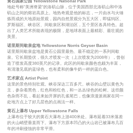
黄石国家公园 Yellowstone National Park
地处号称"美洲脊梁"的洛矶山脉，位于美国西部北洛矶山和中洛
矶山之间的熔岩高原上。地热奇观是他的标志，一片由水与火锤
炼而成的大地原始景观，园内自然景观分为五大区，即猛犸区、
罗斯福区、峡谷区、间歇泉区和湖泊区，五个景区各具特色。超
出了人类艺术所能表现的极限，是地球表面上最精彩、最壮观的
美景。
诺里斯间歇泉盆地 Yellowstone Norris Geyser Basin
诺里斯间歇泉盆地是黄石公园里最热、最不稳定的一系列间歇
泉。它长期蛰伏，很久才喷发一次（上次喷发为2008年），曾创
造了喷发高度380英尺的记录。此区的间歇泉颜色也颇为丰富，
有清澈见底的蓝绿色，也有柔和的像牛奶一样的蓝白色。
艺术家点 Artist Point
这里的景色特别壮观。峡谷深达三百多尺。峡谷的山壁以黄色为
主，参杂着黑色，红色和粉红色，和一丛丛绿色的松树。这些颜
色杂而不乱，看起来如开屏的孔雀尾巴，也像浪漫派画家在同一
处地方点上了好几层色的点画法一样。
黄石上瀑布 Upper Yellowstone Falls
上瀑布位于较大的黄石大瀑布上游400米处。瀑布延着33米落差
的火山峭壁垂直而下。瀑布下方原本凹凸的火山岩已被瀑布几百
年的冲刷侵蚀的非常平滑。