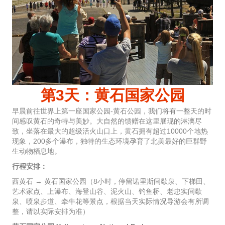
第3天：黄石国家公园
早晨前往世界上第一座国家公园-黄石公园，我们将有一整天的时
间感叹黄石的奇特与美妙。大自然的馈赠在这里展现的淋漓尽
致，坐落在最大的超级活火山口上，黄石拥有超过10000个地热
现象，200多个瀑布，独特的生态环境孕育了北美最好的巨群野
生动物栖息地。
行程安排：
西黄石 → 黄石国家公园（8小时，停留诺里斯间歇泉、下梯田、
艺术家点、上瀑布、海登山谷、泥火山、钓鱼桥、老忠实间歇
泉、喷泉步道、牵牛花等景点，根据当天实际情况导游会有所调
整，请以实际安排为准）