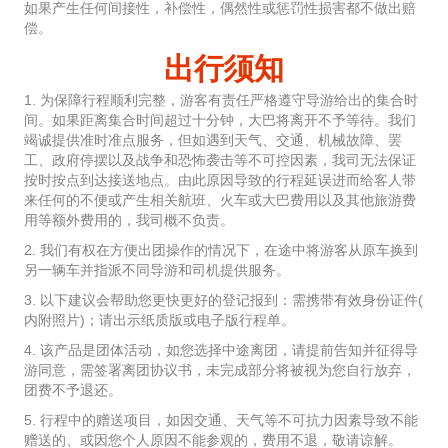
如果产生任何间接性，补偿性，偶然性或惩罚性损害都不做出赔
偿。
出行须知
1. 为保障行程顺利完整，游客有责任严格遵守导游给出的集合时
间。如果距离集合时间超过十分钟，大巴将离开不予等待。我们
竭诚提供准时准点服务，但如遇到天气、交通、机械故障、罢
工、政府停摆以及战争和恐怖袭击等不可控因素，我司无法保证
按时按点到达接送地点。由此原因导致的行程延误进而给客人带
来任何的不便或产生相关航班、火车或大巴费用以及其他旅游费
用等额外费用的，我司概不负责。
2. 我们有权在方便出团操作的情况下，在途中将游客从原车换到
另一辆车并指派不同导游和司机提供服务。
3. 以下建议会帮助您更快更好的登记报到：需携带有效身份证件(
内附照片)；请出示纸质版或电子版行程单。
4. 该产品是团体活动，如您选择中途离团，请提前告知并征得导
游同意，需签署离团协议书，未完成部分将被视为您自行放弃，
团费不予退还。
5. 行程中的赠送项目，如因交通、天气等不可抗力因素导致不能
赠送的、或因您个人原因不能参观的，费用不退，敬请谅解。