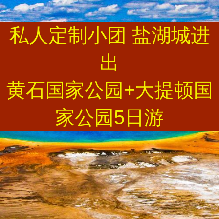
私人定制小团 盐湖城进
出
黄石国家公园+大提顿国
家公园5日游