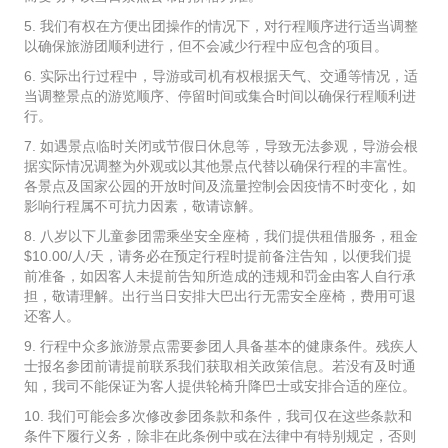
5. 我们有权在方便出团操作的情况下，对行程顺序进行适当调整
以确保旅游团顺利进行，但不会减少行程中应包含的项目。
6. 实际出行过程中，导游或司机有权根据天气、交通等情况，适
当调整景点的游览顺序、停留时间或集合时间以确保行程顺利进
行。
7. 如遇景点临时关闭或节假日休息等，导致无法参观，导游会根
据实际情况调整为外观或以其他景点代替以确保行程的丰富性。
各景点及国家公园的开放时间及流量控制会因疫情不时变化，如
影响行程属不可抗力因素，敬请谅解。
8. 八岁以下儿童参团需乘坐安全座椅，我们提供租借服务，租金
$10.00/人/天，请务必在预定行程时提前备注告知，以便我们提
前准备，如因客人未提前告知所造成的违规和罚金由客人自行承
担，敬请理解。出行当日安排大巴出行无需安全座椅，费用可退
还客人。
9. 行程中众多旅游景点需要参团人具备基本的健康条件。残疾人
士报名参团前请提前联系我们获取相关政策信息。若没有及时通
知，我司不能保证为客人提供轮椅升降巴士或安排合适的座位。
10. 我们可能会多次修改参团条款和条件，我司仅在这些条款和
条件下履行义务，除非在此条例中或在法律中有特别规定，否则