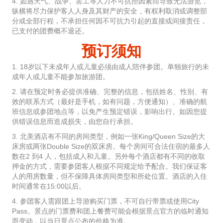
4. 如遇天气、战争、罢工等人力不可抗拒因素而导致无法游览，
纵横将尽力保护客人人身及其财产的安全，有权利取消或调整部
分或全部行程，不承担任何因不可抗力引起的直接或间接责任，
已支付的团费概不退还。
预订须知
1. 18岁以下未成年人或儿童必须由成人陪伴参团。单独旅行的未
成年人或儿童不能参加旅游团。
2. 请在预定时务必提供准确、完整的信息，包括姓名、性别、有
效的联系方式（最好是手机，如有问题，方便通知）、准确的航
班信息或参团地点等，以免产生预定错误，影响出行。如因您提
供错误信息而造成损失，由您自行承担。
3. 北美酒店有不同的房间类型，例如一张King/Queen Size的大
床房或两张Double Size的双床房。每个房间可合法住宿的最多人
数在2 到4 人，包括成人和儿童。另外每个酒店都有不同的收取
押金的方式，需要参团客人根据不同规定给予配合。我们保证客
人的用房数量，但不保障具体房间类型和所处位置。酒店的入住
时间通常在15:00以后。
4. 参团客人需跟团上导游购买门票，不可自行带票或使用City
Pass。景点的门票费和团上餐费可能会根据景点官方的临时通知
而变动，以当日景点公布的价格为准。