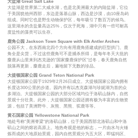
大盐湖 Great Salt Lake
大盐湖是世界第二大咸水湖，也是北美洲最大的内陆盐湖，它位
于美国犹他州西部，东边是落基山脉，西边是沙漠，由10座岛屿
组成。同时它也是野生动物保护区，每年吸引了数百万的候鸟。
这里湖水的含盐量高达25%，仅次于死海，湖中只有一些可耐高
度盐性的藻类可以生存。
鹿角公园 Jackson Town Square with Elk Antler Arches
公园不大，在东西南北四个方向有用鹿角搭建成的巨型拱门。鹿
角全是尖货，不过这些鹿角可不是捕杀所得，是每年冬天大批的
麋鹿从山里来到杰克逊的“国家麋鹿保护区”过冬，春天鹿角自然
脱落再更新，麋鹿走后，遍地留下无数的珍品。
大提顿国家公园 Grand Teton National Park
大提顿国家公园于1929年2月26日成立。大提顿国家公园内拥有
长度达300公里的步道。园内并有以杰克森湖与珍妮湖为首的众
多湖泊。大提顿国家公园的大部分区域均位于洛矶山脉内，自然
景观十分壮美。此外，大提顿国家公园还拥有极为丰富的生物资
源，包括了美洲野牛、灰熊、黑熊、驼鹿等等。
黄石国家公园 Yellowstone National Park
地处号称"美洲脊梁"的洛矶山脉，位于美国西部北洛矶山和中洛
矶山之间的熔岩高原上。地热奇观是他的标志，一片由水与火锤
炼而成的大地原始景观，园内自然景观分为五大区，即猛犸区、