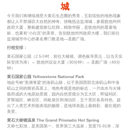
城
今天我们将继续感受大黄石生态圈的秀美，五彩缤纷的地热现象
都让人不禁感叹大自然的神奇。傍晚抵达盐湖城，参观犹他州州
政府大厦，整栋建筑恢弘壮阔，精致华丽，是犹他州的显著地
标，也素有“小白宫”的美誉。告别犹他州州政府大楼，我们前往
盐湖城市中心的著名摩门教圣地—圣殿广场。
行程安排：
黄石国家公园（2.5小时，前往大棱镜、调色板等景点，以当天实
际安排为准）→ 犹他州议会大厦（30分钟）→ 圣殿广场（40分
钟）
黄石国家公园 Yellowstone National Park
地处号称"美洲脊梁"的洛矶山脉，位于美国西部北洛矶山和中洛
矶山之间的熔岩高原上。地热奇观是他的标志，一片由水与火锤
炼而成的大地原始景观，园内自然景观分为五大区，即猛犸区、
罗斯福区、峡谷区、间歇泉区和湖泊区，五个景区各具特色。超
出了人类艺术所能表现的极限，是地球表面上最精彩、最壮观的
美景。
黄石大棱镜温泉 The Grand Prismatic Hot Spring
又称七彩池，是美国第一、世界第三大温泉，宽度75-91米，深