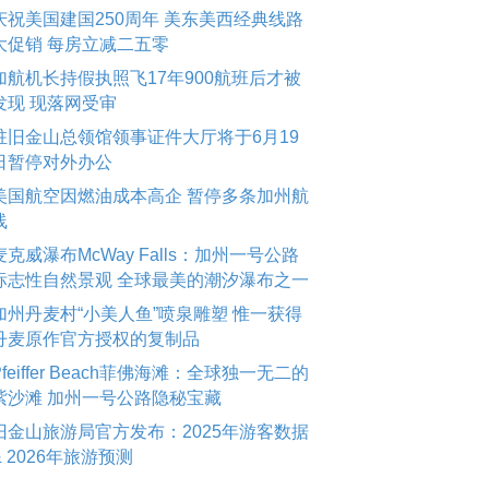
庆祝美国建国250周年 美东美西经典线路
大促销 每房立减二五零
加航机长持假执照飞17年900航班后才被
发现 现落网受审
驻旧金山总领馆领事证件大厅将于6月19
日暂停对外办公
美国航空因燃油成本高企 暂停多条加州航
线
麦克威瀑布McWay Falls：加州一号公路
标志性自然景观 全球最美的潮汐瀑布之一
加州丹麦村“小美人鱼”喷泉雕塑 惟一获得
丹麦原作官方授权的复制品
Pfeiffer Beach菲佛海滩：全球独一无二的
紫沙滩 加州一号公路隐秘宝藏
旧金山旅游局官方发布：2025年游客数据
& 2026年旅游预测