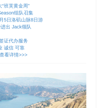
大“班芙黄金周”
 Season组队召集
10月5日洛矶山脉8日游
进出 Jack领队
签证代办服务
业 诚信 可靠
查看详情>>>