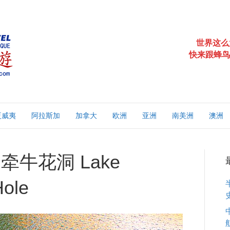
世界这么
快来跟蜂鸟
夏威夷
阿拉斯加
加拿大
欧洲
亚洲
南美洲
澳洲
牛花洞 Lake
Hole