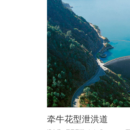
牵牛花型泄洪道