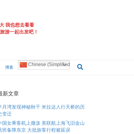
大 我也想去看看
旅游一起出发吧！
Chinese (Simplified)
博客
最新文章
半月湾发现神秘秋千 米拉达人行天桥的历
史变迁
中国女乘客机上撒泼 美联航上海飞旧金山
航班备降东京 大批旅客行程被延误