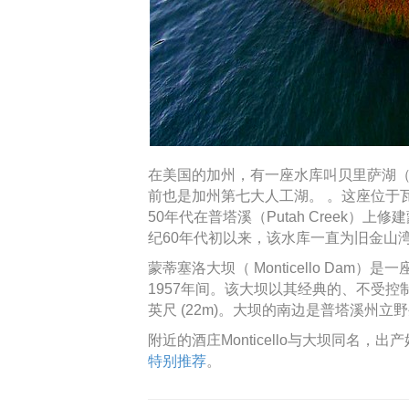
在美国的加州，有一座水库叫贝里萨湖（Lak
前也是加州第七大人工湖。 。这座位于瓦卡山
50年代在普塔溪（Putah Creek）上修建
纪60年代初以来，该水库一直为旧金山
蒙蒂塞洛大坝（ Monticello Dam）
1957年间。该大坝以其经典的、不受控
英尺 (22m)。大坝的南边是普塔溪州立野生动物区（P
附近的酒庄Monticello与大坝同名，出
特别推荐
。