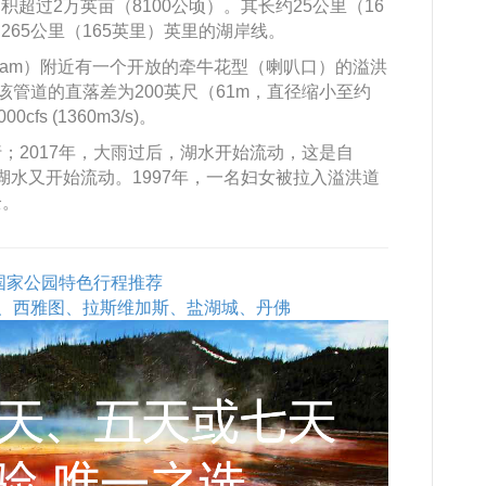
a）面积超过2万英亩（8100公顷）。其长约25公里（16
265公里（165英里）英里的湖岸线。
lo Dam）附近有一个开放的牵牛花型（喇叭口）的溢洪
e。 该管道的直落差为200英尺（61m，直径缩小至约
fs (1360m3/s)。
；2017年，大雨过后，湖水开始流动，这是自
，湖水又开始流动。1997年，一名妇女被拉入溢洪道
全。
石国家公园特色行程推荐
、西雅图、拉斯维加斯、盐湖城、丹佛