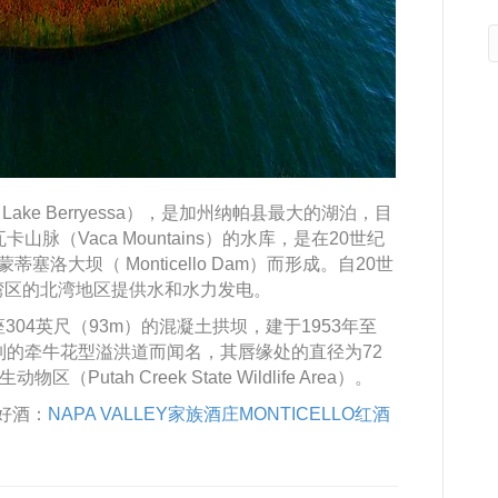
e Berryessa），是加州纳帕县最大的湖泊，目
脉（Vaca Mountains）的水库，是在20世纪
蒙蒂塞洛大坝（ Monticello Dam）而形成。自20世
湾区的北湾地区提供水和水力发电。
是一座304英尺（93m）的混凝土拱坝，建于1953年至
制的牵牛花型溢洪道而闻名，其唇缘处的直径为72
utah Creek State Wildlife Area）。
产好酒：
NAPA VALLEY家族酒庄MONTICELLO红酒